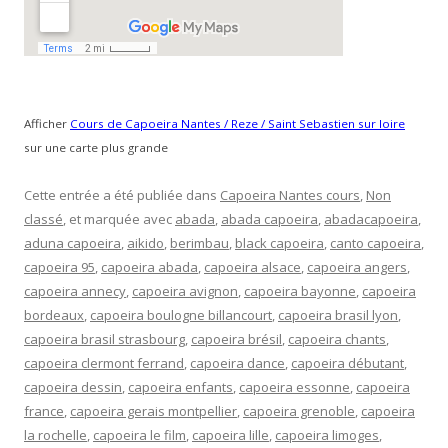
Afficher
Cours de Capoeira Nantes / Reze / Saint Sebastien sur loire
sur une carte plus grande
Cette entrée a été publiée dans
Capoeira Nantes cours
,
Non
classé
, et marquée avec
abada
,
abada capoeira
,
abadacapoeira
,
aduna capoeira
,
aikido
,
berimbau
,
black capoeira
,
canto capoeira
,
capoeira 95
,
capoeira abada
,
capoeira alsace
,
capoeira angers
,
capoeira annecy
,
capoeira avignon
,
capoeira bayonne
,
capoeira
bordeaux
,
capoeira boulogne billancourt
,
capoeira brasil lyon
,
capoeira brasil strasbourg
,
capoeira brésil
,
capoeira chants
,
capoeira clermont ferrand
,
capoeira dance
,
capoeira débutant
,
capoeira dessin
,
capoeira enfants
,
capoeira essonne
,
capoeira
france
,
capoeira gerais montpellier
,
capoeira grenoble
,
capoeira
la rochelle
,
capoeira le film
,
capoeira lille
,
capoeira limoges
,