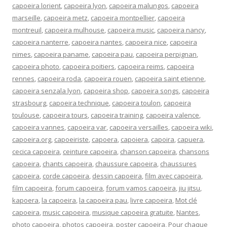
capoeira lorient
,
capoeira lyon
,
capoeira malungos
,
capoeira
marseille
,
capoeira metz
,
capoeira montpellier
,
capoeira
montreuil
,
capoeira mulhouse
,
capoeira music
,
capoeira nancy
,
capoeira nanterre
,
capoeira nantes
,
capoeira nice
,
capoeira
nimes
,
capoeira paname
,
capoeira pau
,
capoeira perpignan
,
capoeira photo
,
capoeira poitiers
,
capoeira reims
,
capoeira
rennes
,
capoeira roda
,
capoeira rouen
,
capoeira saint etienne
,
capoeira senzala lyon
,
capoeira shop
,
capoeira songs
,
capoeira
strasbourg
,
capoeira technique
,
capoeira toulon
,
capoeira
toulouse
,
capoeira tours
,
capoeira training
,
capoeira valence
,
capoeira vannes
,
capoeira var
,
capoeira versailles
,
capoeira wiki
,
capoeira.org
,
capoeiriste
,
capoera
,
capoiera
,
capoira
,
capuera
,
cecica capoeira
,
ceinture capoeira
,
chanson capoeira
,
chansons
capoeira
,
chants capoeira
,
chaussure capoeira
,
chaussures
capoeira
,
corde capoeira
,
dessin capoeira
,
film avec capoeira
,
film capoeira
,
forum capoeira
,
forum vamos capoeira
,
jiu jitsu
,
kapoera
,
la capoeira
,
la capoeira pau
,
livre capoeira
,
Mot clé
capoeira
,
music capoeira
,
musique capoeira gratuite
,
Nantes
,
photo capoeira
,
photos capoeira
,
poster capoeira
,
Pour chaque