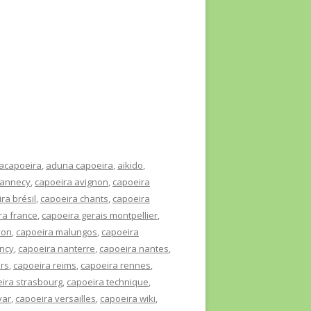
acapoeira
,
aduna capoeira
,
aikido
,
 annecy
,
capoeira avignon
,
capoeira
ra brésil
,
capoeira chants
,
capoeira
ra france
,
capoeira gerais montpellier
,
yon
,
capoeira malungos
,
capoeira
ncy
,
capoeira nanterre
,
capoeira nantes
,
ers
,
capoeira reims
,
capoeira rennes
,
ira strasbourg
,
capoeira technique
,
var
,
capoeira versailles
,
capoeira wiki
,