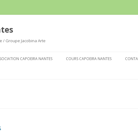
ntes
ne / Groupe Jacobina Arte
Aller
au
SOCIATION CAPOEIRA NANTES
COURS CAPOEIRA NANTES
CONTA
contenu
s