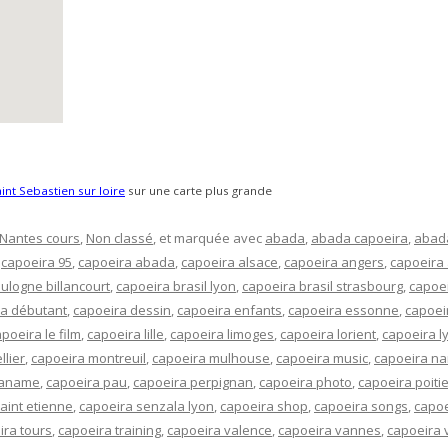
int Sebastien sur loire
sur une carte plus grande
Nantes cours
,
Non classé
, et marquée avec
abada
,
abada capoeira
,
abad
,
capoeira 95
,
capoeira abada
,
capoeira alsace
,
capoeira angers
,
capoeira
ulogne billancourt
,
capoeira brasil lyon
,
capoeira brasil strasbourg
,
capoei
ra débutant
,
capoeira dessin
,
capoeira enfants
,
capoeira essonne
,
capoei
poeira le film
,
capoeira lille
,
capoeira limoges
,
capoeira lorient
,
capoeira l
lier
,
capoeira montreuil
,
capoeira mulhouse
,
capoeira music
,
capoeira na
paname
,
capoeira pau
,
capoeira perpignan
,
capoeira photo
,
capoeira poiti
aint etienne
,
capoeira senzala lyon
,
capoeira shop
,
capoeira songs
,
capoe
ira tours
,
capoeira training
,
capoeira valence
,
capoeira vannes
,
capoeira 