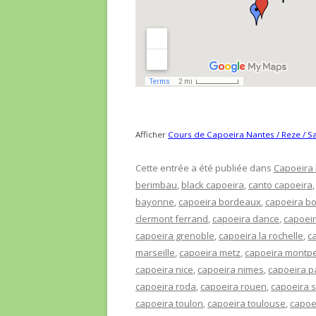
Afficher
Cours de Capoeira Nantes / Reze / Sa
Cette entrée a été publiée dans
Capoeira 
berimbau
,
black capoeira
,
canto capoeira
bayonne
,
capoeira bordeaux
,
capoeira bo
clermont ferrand
,
capoeira dance
,
capoei
capoeira grenoble
,
capoeira la rochelle
,
ca
marseille
,
capoeira metz
,
capoeira montpel
capoeira nice
,
capoeira nimes
,
capoeira 
capoeira roda
,
capoeira rouen
,
capoeira s
capoeira toulon
,
capoeira toulouse
,
capoe