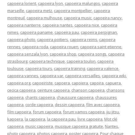
capoeira lorient
,
capoeira lyon
,
capoeira malungos
,
capoeira
marseille
,
capoeira metz
,
capoeira montpellier
,
capoeira
montreuil
,
capoeira mulhouse
,
capoeira music
,
capoeira nancy
,
capoeira nanterre
,
capoeira nantes
,
capoeira nice
,
capoeira
nimes
,
capoeira paname
,
capoeira pau
,
capoeira perpignan
,
capoeira photo
,
capoeira poitiers
,
capoeira reims
,
capoeira
rennes
,
capoeira roda
,
capoeira rouen
,
capoeira saint etienne
,
capoeira senzala lyon
,
capoeira shop
,
capoeira songs
,
capoeira
strasbourg
,
capoeira technique
,
capoeira toulon
,
capoeira
toulouse
,
capoeira tours
,
capoeira training
,
capoeira valence
,
capoeira vannes
,
capoeira var
,
capoeira versailles
,
capoeira wiki
,
capoeira.org
,
capoeiriste
,
capoera
,
capoiera
,
capoira
,
capuera
,
cecica capoeira
,
ceinture capoeira
,
chanson capoeira
,
chansons
capoeira
,
chants capoeira
,
chaussure capoeira
,
chaussures
capoeira
,
corde capoeira
,
dessin capoeira
,
film avec capoeira
,
film capoeira
,
forum capoeira
,
forum vamos capoeira
,
jiu jitsu
,
kapoera
,
la capoeira
,
la capoeira pau
,
livre capoeira
,
Mot clé
capoeira
,
music capoeira
,
musique capoeira gratuite
,
Nantes
,
photo capoeira
,
photos capoeira
,
poster capoeira
,
Pour chaque