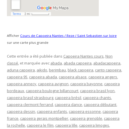
Afficher
Cours de Capoeira Nantes / Reze / Saint Sebastien sur loire
sur une carte plus grande
Cette entrée a été publiée dans
Capoeira Nantes cours
,
Non
classé
, et marquée avec
abada
,
abada capoeira
,
abadacapoeira
,
aduna capoeira
,
aikido
,
berimbau
,
black capoeira
,
canto capoeira
,
capoeira 95
,
capoeira abada
,
capoeira alsace
,
capoeira angers
,
capoeira annecy
,
capoeira avignon
,
capoeira bayonne
,
capoeira
bordeaux
,
capoeira boulogne billancourt
,
capoeira brasil lyon
,
capoeira brasil strasbourg
,
capoeira brésil
,
capoeira chants
,
capoeira clermont ferrand
,
capoeira dance
,
capoeira débutant
,
capoeira dessin
,
capoeira enfants
,
capoeira essonne
,
capoeira
france
,
capoeira gerais montpellier
,
capoeira grenoble
,
capoeira
la rochelle
,
capoeira le film
,
capoeira lille
,
capoeira limoges
,