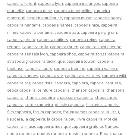
capoeira lorient
,
capoeira lyon
,
capoeira malungos
,
capoeira
marseille
,
capoeira metz
,
capoeira montpellier
,
capoeira
montreuil
,
capoeira mulhouse
,
capoeira music
,
capoeira nancy
,
capoeira nanterre
,
capoeira nantes
,
capoeira nice
,
capoeira
nimes
,
capoeira paname
,
capoeira pau
,
capoeira perpignan
,
capoeira photo
,
capoeira poitiers
,
capoeira reims
,
capoeira
rennes
,
capoeira roda
,
capoeira rouen
,
capoeira saint etienne
,
capoeira senzala lyon
,
capoeira shop
,
capoeira songs
,
capoeira
strasbourg
,
capoeira technique
,
capoeira toulon
,
capoeira
toulouse
,
capoeira tours
,
capoeira training
,
capoeira valence
,
capoeira vannes
,
capoeira var
,
capoeira versailles
,
capoeira wiki
,
capoeira.org
,
capoeiriste
,
capoera
,
capoiera
,
capoira
,
capuera
,
cecica capoeira
,
ceinture capoeira
,
chanson capoeira
,
chansons
capoeira
,
chants capoeira
,
chaussure capoeira
,
chaussures
capoeira
,
corde capoeira
,
dessin capoeira
,
film avec capoeira
,
film capoeira
,
forum capoeira
,
forum vamos capoeira
,
jiu jitsu
,
kapoera
,
la capoeira
,
la capoeira pau
,
livre capoeira
,
Mot clé
capoeira
,
music capoeira
,
musique capoeira gratuite
,
Nantes
,
photo capoeira
,
photos capoeira
,
poster capoeira
,
Pour chaque