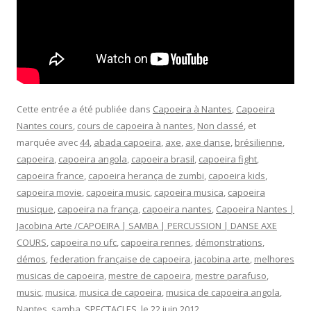
Cette entrée a été publiée dans
Capoeira à Nantes
,
Capoeira
Nantes cours
,
cours de capoeira à nantes
,
Non classé
, et
marquée avec
44
,
abada capoeira
,
axe
,
axe danse
,
brésilienne
,
capoeira
,
capoeira angola
,
capoeira brasil
,
capoeira fight
,
capoeira france
,
capoeira herança de zumbi
,
capoeira kids
,
capoeira movie
,
capoeira music
,
capoeira musica
,
capoeira
musique
,
capoeira na frança
,
capoeira nantes
,
Capoeira Nantes |
Jacobina Arte /CAPOEIRA | SAMBA | PERCUSSION | DANSE AXE
COURS
,
capoeira no ufc
,
capoeira rennes
,
démonstrations
,
démos
,
federation française de capoeira
,
jacobina arte
,
melhores
musicas de capoeira
,
mestre de capoeira
,
mestre parafuso
,
music
,
musica
,
musica de capoeira
,
musica de capoeira angola
,
Nantes
,
samba
,
SPECTACLES
, le
22 juin 2012
.