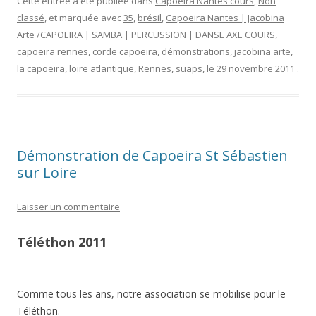
Cette entrée a été publiée dans
Capoeira Nantes cours
,
Non
classé
, et marquée avec
35
,
brésil
,
Capoeira Nantes | Jacobina
Arte /CAPOEIRA | SAMBA | PERCUSSION | DANSE AXE COURS
,
capoeira rennes
,
corde capoeira
,
démonstrations
,
jacobina arte
,
la capoeira
,
loire atlantique
,
Rennes
,
suaps
, le
29 novembre 2011
.
Démonstration de Capoeira St Sébastien
sur Loire
Laisser un commentaire
Téléthon 2011
Comme tous les ans, notre association se mobilise pour le
Téléthon.