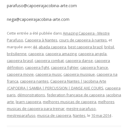
parafuso@capoeirajacobina-arte.com
nega@capoeirajacobina-arte.com
Cette entrée a été publiée dans
Amazing Capoeira - Mestre
Parafuso
,
Capoeira à Nantes
,
cours de capoeira à nantes
, et
marquée avec
44
,
abada capoeira
,
best capoeira brazil
,
brésil
,
brésilienne
,
capoeira
,
capoeira amazing
,
capoeira angola
,
capoeira brasil
,
capoeira combat
,
capoeira danse
,
capoeira
définition
,
capoeira fight
,
capoeira fighter
,
capoeira france
,
capoeira movie
,
capoeira music
,
capoeira musique
,
capoeira na
frança
,
capoeira nantes
,
Capoeira Nantes | Jacobina Arte
/CAPOEIRA | SAMBA | PERCUSSION | DANSE AXE COURS
,
capoeira
paris
,
démonstrations
,
federation française de capoeira
,
jacobina
arte
,
learn capoeira
,
melhores musicas de capoeira
,
melhores
musicas de capoeira para treinar
,
mestre parafuso
,
mestreparafuso
,
musica de capoeira
,
Nantes
, le
10 mai 2014
.