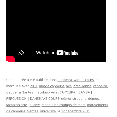
Cette entrée a été publiée dans
Capoeira Nantes cours
, et
marquée avec
2011
,
abada capoeira
,
axe
,
brésilienne
,
capoeira
,
Capoeira Nantes | Jacobina Arte /CAPOEIRA | SAMBA |
PERCUSSION | DANSE AXE COURS
,
démonstrations
,
démos
,
jacobina arte
,
jounée
,
madeleine champs de mars
,
mouvements
de capoeira
,
Nantes
,
université
, le
12 décembre 2011
.