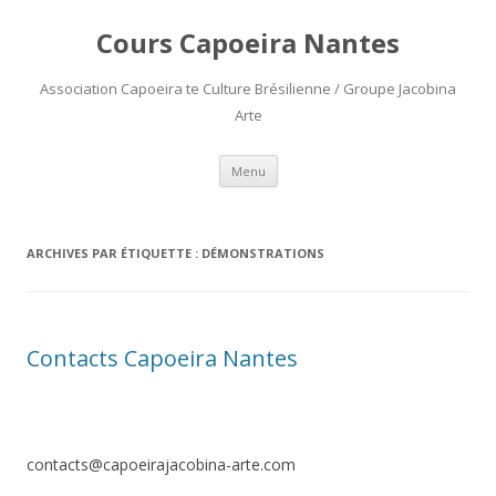
Cours Capoeira Nantes
Association Capoeira te Culture Brésilienne / Groupe Jacobina
Arte
Aller
Menu
au
contenu
ARCHIVES PAR ÉTIQUETTE :
DÉMONSTRATIONS
Contacts Capoeira Nantes
contacts@capoeirajacobina-arte.com