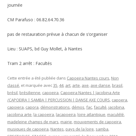
journée
CM Parafuso : 06.82.64.70.36
pas de restauration prévue à chacun de s’organiser
Lieu : SUAPS, bd Guy Mollet, à Nantes
Tram 2 arrêt : Facultés
Cette entrée a été publiée dans
Capoeira Nantes cours
,
Non
classé
, et marquée avec
35
,
44
,
art
,
arte
,
axe
,
axe danse
,
brasil
,
brésil
,
brésilienne
,
capoeira
,
Capoeira Nantes | Jacobina Arte
/CAPOEIRA | SAMBA | PERCUSSION | DANSE AXE COURS
,
capoera
,
capoiera
,
capora
,
démonstrations
,
démos
,
fac
,
faculté
,
jacobina
,
jacobina arte
,
la capoeira
,
lacapoeira
,
loire atlantique
,
maculélé
,
madeleine champs de mars
,
mairie
,
mouvements de capoeira
,
musiques de capoeira
,
Nantes
,
pays de la loire
,
samba
,