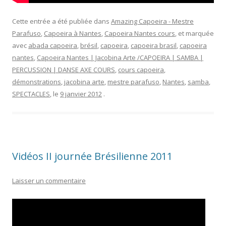
Cette entrée a été publiée dans
Amazing Capoeira - Mestre
Parafuso
,
Capoeira à Nantes
,
Capoeira Nantes cours
, et marquée
avec
abada capoeira
,
brésil
,
capoeira
,
capoeira brasil
,
capoeira
nantes
,
Capoeira Nantes | Jacobina Arte /CAPOEIRA | SAMBA |
PERCUSSION | DANSE AXE COURS
,
cours capoeira
,
démonstrations
,
jacobina arte
,
mestre parafuso
,
Nantes
,
samba
,
SPECTACLES
, le
9 janvier 2012
.
Vidéos II journée Brésilienne 2011
Laisser un commentaire