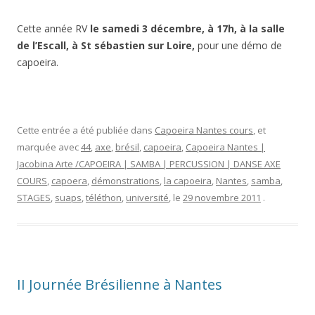
Cette année RV
le samedi 3 décembre, à 17h, à la salle
de l’Escall, à St sébastien sur Loire,
pour une démo de
capoeira.
Cette entrée a été publiée dans
Capoeira Nantes cours
, et
marquée avec
44
,
axe
,
brésil
,
capoeira
,
Capoeira Nantes |
Jacobina Arte /CAPOEIRA | SAMBA | PERCUSSION | DANSE AXE
COURS
,
capoera
,
démonstrations
,
la capoeira
,
Nantes
,
samba
,
STAGES
,
suaps
,
téléthon
,
université
, le
29 novembre 2011
.
II Journée Brésilienne à Nantes