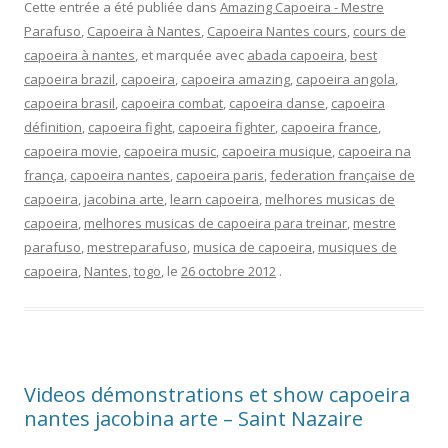
Cette entrée a été publiée dans
Amazing Capoeira - Mestre
Parafuso
,
Capoeira à Nantes
,
Capoeira Nantes cours
,
cours de
capoeira à nantes
, et marquée avec
abada capoeira
,
best
capoeira brazil
,
capoeira
,
capoeira amazing
,
capoeira angola
,
capoeira brasil
,
capoeira combat
,
capoeira danse
,
capoeira
définition
,
capoeira fight
,
capoeira fighter
,
capoeira france
,
capoeira movie
,
capoeira music
,
capoeira musique
,
capoeira na
frança
,
capoeira nantes
,
capoeira paris
,
federation française de
capoeira
,
jacobina arte
,
learn capoeira
,
melhores musicas de
capoeira
,
melhores musicas de capoeira para treinar
,
mestre
parafuso
,
mestreparafuso
,
musica de capoeira
,
musiques de
capoeira
,
Nantes
,
togo
, le
26 octobre 2012
.
Videos démonstrations et show capoeira
nantes jacobina arte – Saint Nazaire