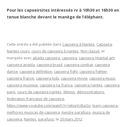
Pour les capoeirsites intéressés rv à 10h30 et 16h30 en
tenue blanche devant le manège de l’éléphant.
Cette entrée a été publiée dans
Capoeira à Nantes
,
Capoeira
Nantes cours
,
cours de capoeira à nantes
,
Non classé
, et
marquée avec
abada capoeira
,
capoeira
,
capoeira (martial art)
,
capoeira angola
,
capoeira brasil
,
capoeira combat
,
capoeira
danse
,
capoeira définition
,
capoeira fight
,
capoeira fighter
,
capoeira france
,
capoeira kids
,
capoeira movie
,
capoeira music
,
capoeira musique
,
capoeira na frança
,
capoeira nantes
,
capoeira
paris
,
cours de capoeira nantes
,
démos
,
démosntrations
,
federation française de capoeira
,
https://www.youtube.com/watch?v=qItseVzBaGo
,
learn capoeira
,
melhores musicas de capoeira
,
mestre parafuso
,
musica de
capoeira
,
Nantes
,
parafuso
, le
20 mars 2012
.