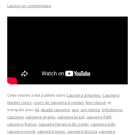
Laisser un commentaire
Cette entrée a été publiée dans
Capoeira à Nantes
,
Capoeira
Nantes cours
,
cours de capoeira à nantes
,
Non classé
, et
marquée avec
44
,
abada capoeira
,
axe
,
axe danse
,
brésilienne
,
capoeira
,
capoeira angola
,
capoeira brasil
,
capoeira fight
,
capoeira france
,
capoeira herança de zumbi
,
capoeira kids
,
capoeira movie
,
capoeira music
,
capoeira musica
,
capoeira