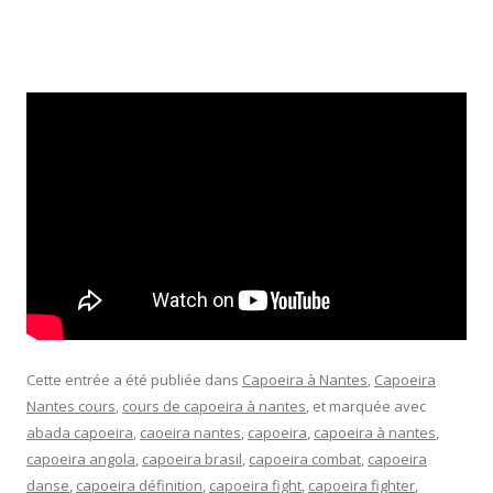
Cette entrée a été publiée dans
Capoeira à Nantes
,
Capoeira
Nantes cours
,
cours de capoeira à nantes
, et marquée avec
abada capoeira
,
caoeira nantes
,
capoeira
,
capoeira à nantes
,
capoeira angola
,
capoeira brasil
,
capoeira combat
,
capoeira
danse
,
capoeira définition
,
capoeira fight
,
capoeira fighter
,