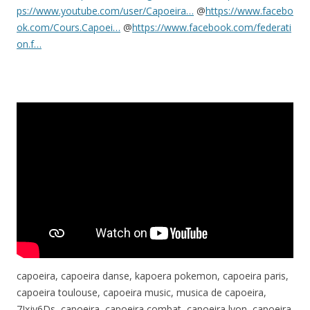
ps://www.youtube.com/user/Capoeira…
@
https://www.facebo
ok.com/Cours.Capoei…
@
https://www.facebook.com/federati
on.f…
capoeira, capoeira danse, kapoera pokemon, capoeira paris,
capoeira toulouse, capoeira music, musica de capoeira,
7Jxjy6Ds, capoeira, capoeira combat, capoeira lyon, capoeira