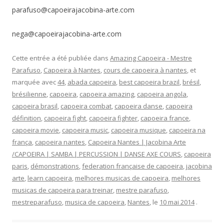
parafuso@capoeirajacobina-arte.com
nega@capoeirajacobina-arte.com
Cette entrée a été publiée dans
Amazing Capoeira - Mestre
Parafuso
,
Capoeira à Nantes
,
cours de capoeira à nantes
, et
marquée avec
44
,
abada capoeira
,
best capoeira brazil
,
brésil
,
brésilienne
,
capoeira
,
capoeira amazing
,
capoeira angola
,
capoeira brasil
,
capoeira combat
,
capoeira danse
,
capoeira
définition
,
capoeira fight
,
capoeira fighter
,
capoeira france
,
capoeira movie
,
capoeira music
,
capoeira musique
,
capoeira na
frança
,
capoeira nantes
,
Capoeira Nantes | Jacobina Arte
/CAPOEIRA | SAMBA | PERCUSSION | DANSE AXE COURS
,
capoeira
paris
,
démonstrations
,
federation française de capoeira
,
jacobina
arte
,
learn capoeira
,
melhores musicas de capoeira
,
melhores
musicas de capoeira para treinar
,
mestre parafuso
,
mestreparafuso
,
musica de capoeira
,
Nantes
, le
10 mai 2014
.