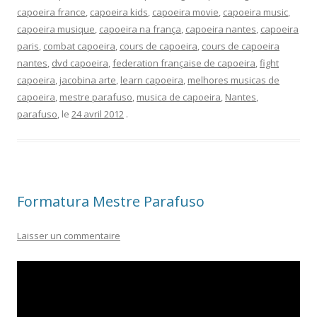
capoeira france
,
capoeira kids
,
capoeira movie
,
capoeira music
,
capoeira musique
,
capoeira na frança
,
capoeira nantes
,
capoeira
paris
,
combat capoeira
,
cours de capoeira
,
cours de capoeira
nantes
,
dvd capoeira
,
federation française de capoeira
,
fight
capoeira
,
jacobina arte
,
learn capoeira
,
melhores musicas de
capoeira
,
mestre parafuso
,
musica de capoeira
,
Nantes
,
parafuso
, le
24 avril 2012
.
Formatura Mestre Parafuso
Laisser un commentaire