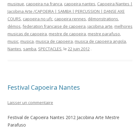
musique
,
capoeira na frança
,
capoeira nantes
,
Capoeira Nantes |
Jacobina Arte /CAPOEIRA | SAMBA | PERCUSSION | DANSE AXE
COURS
,
capoeira no ufc
,
capoeira rennes
,
démonstrations
,
démos
,
federation française de capoeira
,
jacobina arte
,
melhores
musicas de capoeira
,
mestre de capoeira
,
mestre parafuso
,
music
,
musica
,
musica de capoeira
,
musica de capoeira angola
,
Nantes
,
samba
,
SPECTACLES
, le
22 juin 2012
.
Festival Capoeira Nantes
Laisser un commentaire
Festival de Capoeira Nantes 2012 Jacobina Arte Mestre
Parafuso