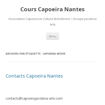
Cours Capoeira Nantes
Association Capoeira te Culture Brésilienne / Groupe Jacobina
Arte
Aller
Menu
au
contenu
ARCHIVES PAR ÉTIQUETTE :
CAPOEIRA MOVIE
Contacts Capoeira Nantes
contacts@capoeirajacobina-arte.com